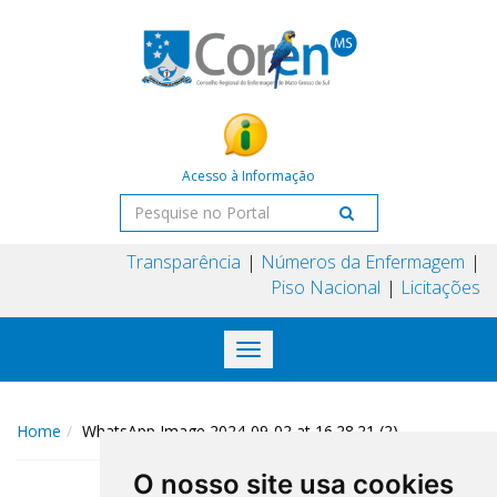
Acesso à Informação
Transparência
Números da Enfermagem
Piso Nacional
Licitações
Toggle
navigation
Home
WhatsApp Image 2024-09-02 at 16.28.21 (2)
O nosso site usa cookies