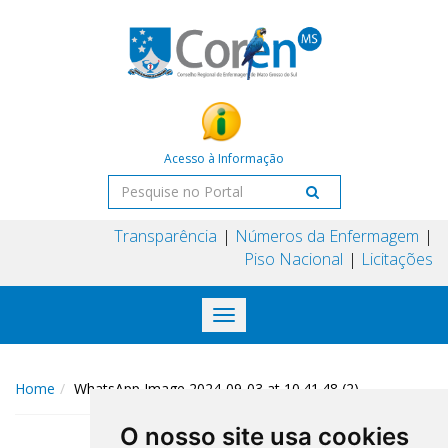
Acesso à Informação
Transparência
Números da Enfermagem
Piso Nacional
Licitações
Toggle
navigation
Home
WhatsApp Image 2024-09-03 at 10.41.48 (2)
O nosso site usa cookies